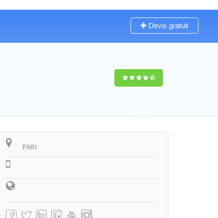
Devis gratuit
9,5
(100%)
218
votes
PARI