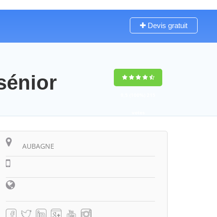
Devis gratuit
sénior
9,5
(100%)
215
votes
AUBAGNE