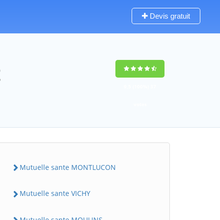
Devis gratuit
t
9,5
(100%)
37
votes
Mutuelle sante MONTLUCON
Mutuelle sante VICHY
Mutuelle sante MOULINS