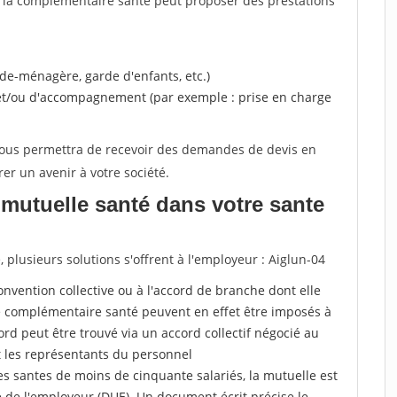
, la complémentaire santé peut proposer des prestations
ide-ménagère, garde d'enfants, etc.)
 et/ou d'accompagnement (par exemple : prise en charge
 vous permettra de recevoir des demandes de devis en
rer un avenir à votre société.
mutuelle santé dans votre sante
plusieurs solutions s'offrent à l'employeur : Aiglun-04
a convention collective ou à l'accord de branche dont elle
 complémentaire santé peuvent en effet être imposés à
rd peut être trouvé via un accord collectif négocié au
t les représentants du personnel
es santes de moins de cinquante salariés, la mutuelle est
e de l'employeur (DUE). Un document écrit précise le