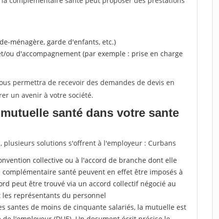
, la complémentaire santé peut proposer des prestations
ide-ménagère, garde d'enfants, etc.)
 et/ou d'accompagnement (par exemple : prise en charge
 vous permettra de recevoir des demandes de devis en
rer un avenir à votre société.
mutuelle santé dans votre sante
plusieurs solutions s'offrent à l'employeur : Curbans
a convention collective ou à l'accord de branche dont elle
 complémentaire santé peuvent en effet être imposés à
rd peut être trouvé via un accord collectif négocié au
t les représentants du personnel
es santes de moins de cinquante salariés, la mutuelle est
e de l'employeur (DUE). Un document écrit précise le