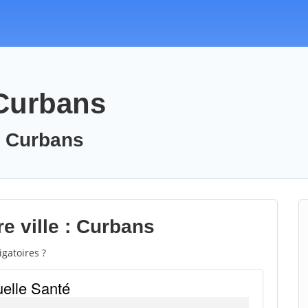
 Curbans
: Curbans
e ville : Curbans
gatoires ?